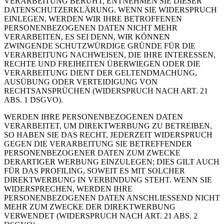
VERARBEITUNG BERUHT, ENTNEHMEN SIE DIESER
DATENSCHUTZERKLÄRUNG. WENN SIE WIDERSPRUCH
EINLEGEN, WERDEN WIR IHRE BETROFFENEN
PERSONENBEZOGENEN DATEN NICHT MEHR
VERARBEITEN, ES SEI DENN, WIR KÖNNEN
ZWINGENDE SCHUTZWÜRDIGE GRÜNDE FÜR DIE
VERARBEITUNG NACHWEISEN, DIE IHRE INTERESSEN,
RECHTE UND FREIHEITEN ÜBERWIEGEN ODER DIE
VERARBEITUNG DIENT DER GELTENDMACHUNG,
AUSÜBUNG ODER VERTEIDIGUNG VON
RECHTSANSPRÜCHEN (WIDERSPRUCH NACH ART. 21
ABS. 1 DSGVO).
WERDEN IHRE PERSONENBEZOGENEN DATEN
VERARBEITET, UM DIREKTWERBUNG ZU BETREIBEN,
SO HABEN SIE DAS RECHT, JEDERZEIT WIDERSPRUCH
GEGEN DIE VERARBEITUNG SIE BETREFFENDER
PERSONENBEZOGENER DATEN ZUM ZWECKE
DERARTIGER WERBUNG EINZULEGEN; DIES GILT AUCH
FÜR DAS PROFILING, SOWEIT ES MIT SOLCHER
DIREKTWERBUNG IN VERBINDUNG STEHT. WENN SIE
WIDERSPRECHEN, WERDEN IHRE
PERSONENBEZOGENEN DATEN ANSCHLIESSEND NICHT
MEHR ZUM ZWECKE DER DIREKTWERBUNG
VERWENDET (WIDERSPRUCH NACH ART. 21 ABS. 2