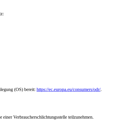
z:
ilegung (OS) bereit:
https://ec.europa.eu/consumers/odr/
.
vor einer Verbraucherschlichtungsstelle teilzunehmen.